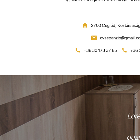
2700 Cegléd, Köztársaság
cvsepanzio@gmail.c
+36 30 173 37 85
+36 
Lore
quam