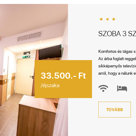
SZOBA 3 S
Komfortos és tágas sz
Az árba foglalt regge
síkképernyős televíz
33.500.- Ft
arról, hogy a nálunk 
/éjszaka
TOVÁBB