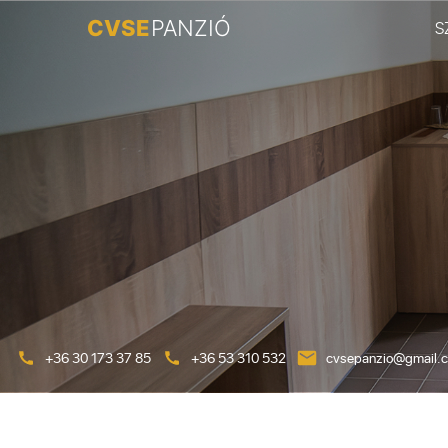
S
+36 30 173 37 85
+36 53 310 532
cvsepanzio@gmail.