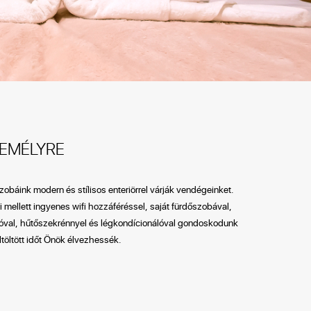
ZEMÉLYRE
obáink modern és stílisos enteriörrel várják vendégeinket.
li mellett ingyenes wifi hozzáféréssel, saját fürdőszobával,
ióval, hűtőszekrénnyel és légkondícionálóval gondoskodunk
eltöltött időt Önök élvezhessék.