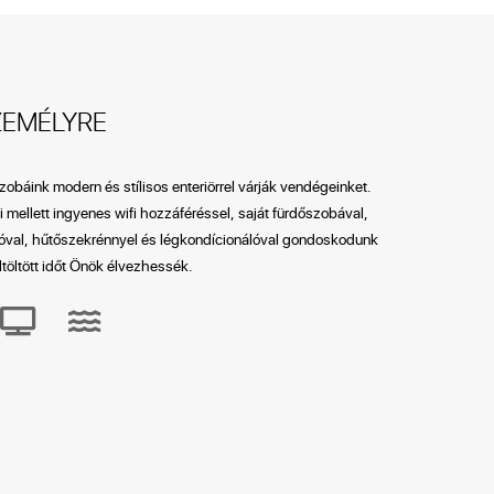
ZEMÉLYRE
obáink modern és stílisos enteriörrel várják vendégeinket.
li mellett ingyenes wifi hozzáféréssel, saját fürdőszobával,
ióval, hűtőszekrénnyel és légkondícionálóval gondoskodunk
eltöltött időt Önök élvezhessék.