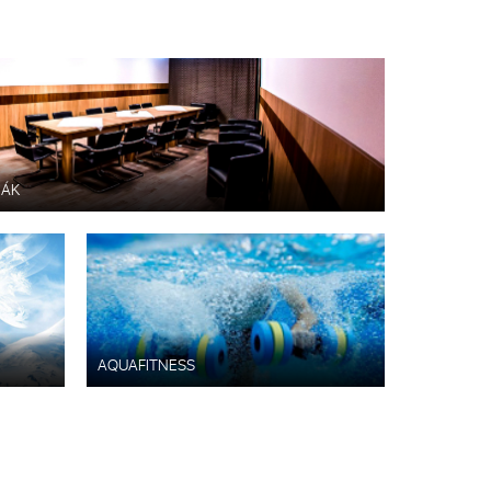
IÁK
AQUAFITNESS