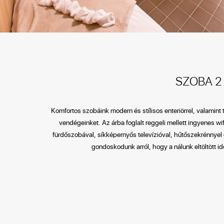
SZOBA 2
Komfortos szobáink modern és stílisos enteriörrel, valamint 
vendégeinket. Az árba foglalt reggeli mellett ingyenes wif
fürdőszobával, síkképernyős televízióval, hűtőszekrénnyel 
gondoskodunk arról, hogy a nálunk eltöltött 