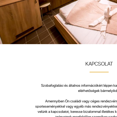
KAPCSOLAT
Szobafoglalási és általnos információkért lépjen k
elérhetőségek bármelyiké
Amennyiben Ön családi vagy céges rendezvény
sporteseményekkel vagy egyéb más rendezvényekkel 
velünk a kapcsolatot, keresse bizalommal illetékes ko
igényeinek megfelelően személyre szabot