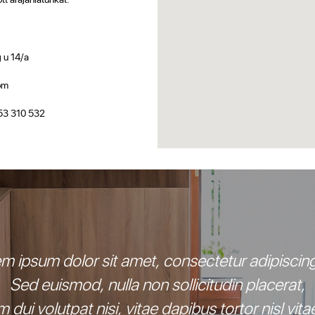
 u 14/a
om
53 310 532
m ipsum dolor sit amet, consectetur adipiscing 
Sed euismod, nulla non sollicitudin placerat,
 dui volutpat nisi, vitae dapibus tortor nisl vitae 