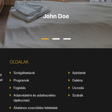
John Doe
OLDALAK
Szolgáltatások
Ajánlatok
éd
el
Programok
Galéria
Foglalás
Uszoda
Adatvédelmi és adatkezelési
Szobák
tájékoztató
Általános szerződési feltételek