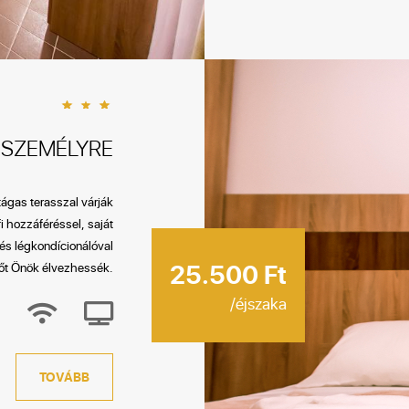
 SZEMÉLYRE
tágas terasszal várják
i hozzáféréssel, saját
és légkondícionálóval
25.500 Ft
időt Önök élvezhessék.
/éjszaka
TOVÁBB