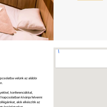
apcsolatba velünk az alábbi
n.
ekkel, konferenciákkal,
kapcsolatban kívánja felvenni
llégáinkat, akik elkészítik az
t árajánlatunkat.