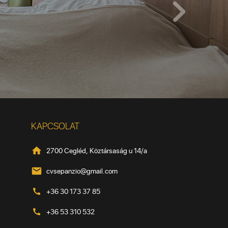
KAPCSOLAT
2700 Cegléd, Köztársaság u 14/a
cvsepanzio@gmail.com
+36 30 173 37 85
+36 53 310 532