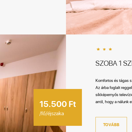
SZOBA 1 S
Komfortos és tágas sz
Az árba foglalt regge
síkképernyős televíz
15.500 Ft
arról, hogy a nálunk 
/fő/éjszaka
TOVÁBB