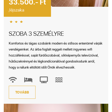
33.500.- Ft
/éjszaka
SZOBA 3 SZEMÉLYRE
Komfortos és tágas szobáink modern és stílisos enteriörrel várják
vendégeinket. Az árba foglalt reggeli mellett ingyenes wifi
hozzáféréssel, saját fürdőszobával, síkképernyős televízióval,
hűtőszekrénnyel és légkondícionálóval gondoskodunk arról,
hogy a nálunk eltöltött időt Önök élvezhessék.
TOVÁBB