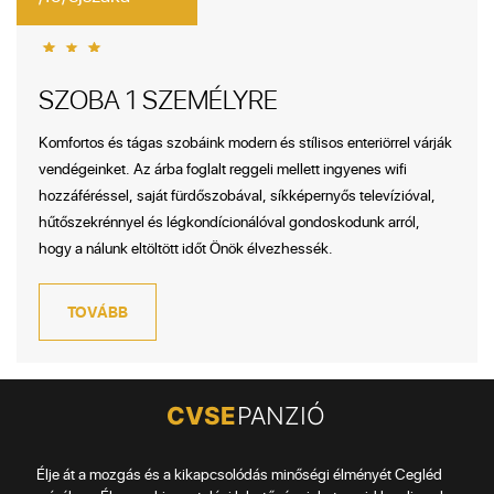
SZOBA 1 SZEMÉLYRE
Komfortos és tágas szobáink modern és stílisos enteriörrel várják
vendégeinket. Az árba foglalt reggeli mellett ingyenes wifi
hozzáféréssel, saját fürdőszobával, síkképernyős televízióval,
hűtőszekrénnyel és légkondícionálóval gondoskodunk arról,
hogy a nálunk eltöltött időt Önök élvezhessék.
TOVÁBB
Élje át a mozgás és a kikapcsolódás minőségi élményét Cegléd