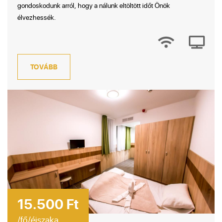
gondoskodunk arról, hogy a nálunk eltöltött időt Önök
élvezhessék.
TOVÁBB
15.500 Ft
/fő/éjszaka