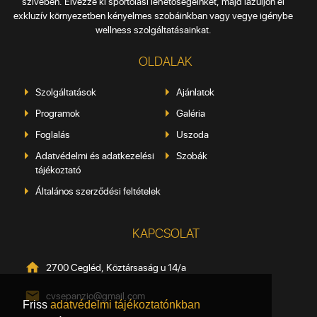
szívében. Élvezze ki sportolási lehetőségeinket, majd lazuljon el
exkluzív környezetben kényelmes szobáinkban vagy vegye igénybe
wellness szolgáltatásainkat.
OLDALAK
Szolgáltatások
Ajánlatok
Programok
Galéria
Foglalás
Uszoda
Adatvédelmi és adatkezelési
Szobák
tájékoztató
Általános szerződési feltételek
KAPCSOLAT
2700 Cegléd, Köztársaság u 14/a
cvsepanzio@gmail.com
Friss
adatvédelmi tájékoztatónkban