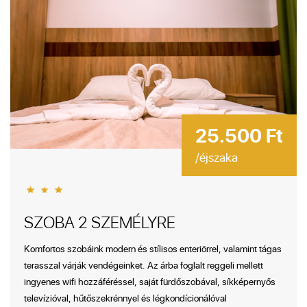
25.500 Ft
/éjszaka
SZOBA 2 SZEMÉLYRE
Komfortos szobáink modern és stílisos enteriörrel, valamint tágas
terasszal várják vendégeinket. Az árba foglalt reggeli mellett
ingyenes wifi hozzáféréssel, saját fürdőszobával, síkképernyős
televízióval, hűtőszekrénnyel és légkondícionálóval