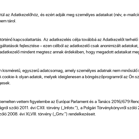
ztül az Adatkezelőhöz, és ezért adják meg személyes adataikat (név, e-mailcí
nem tárol.
történő kapcsolattartás. Az adatkezelés célja továbbá az Adatkezelőt terhelő 
lgáltatások fejlesztése – ezen célból az adatkezelő csak anonimizált adatokat
Az adatkezelő mindent megtesz annak érdekében, hogy megadott adataikat meg
lyan kisméretű, egyszerű adatcsomag, amely személyes adatnak nem minősülő in
. A cookie-k olyan adatok, melyek ideiglenesen a böngészőprogramról az Ön 
gesek.
 kiemelten vettem figyelembe az Európai Parlament és a Tanács 2016/679 Re
ról szóló 2011. évi CXII. törvény („Infotv.”), a Polgári Törvénykönyvről szóló
óló 2008. évi XLVIII. törvény („Grtv.”) rendelkezéseit.