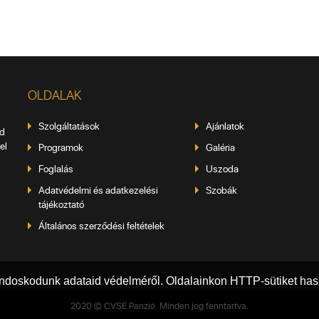
OLDALAK
Szolgáltatások
Ajánlatok
éd
el
Programok
Galéria
Foglalás
Uszoda
Adatvédelmi és adatkezelési
Szobák
tájékoztató
Általános szerződési feltételek
doskodunk adataid védelméről. Oldalainkon HTTP-sütiket has
2020 © CVSE Panzió. Minden jog fenntartva.