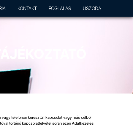
RIA
KONTAKT
FOGLALÁS
USZODA
 TÁJÉKOZTATÓ
n vagy telefonon keresztüli kapcsolat vagy más célból
tóval történő kapcsolatfelvétel során ezen Adatkezelési