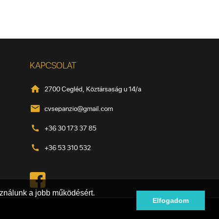
KAPCSOLAT
2700 Cegléd, Köztársaság u 14/a
cvsepanzio@gmail.com
+36 30 173 37 85
+36 53 310 532
ználunk a jobb működésért.
Elfogadom