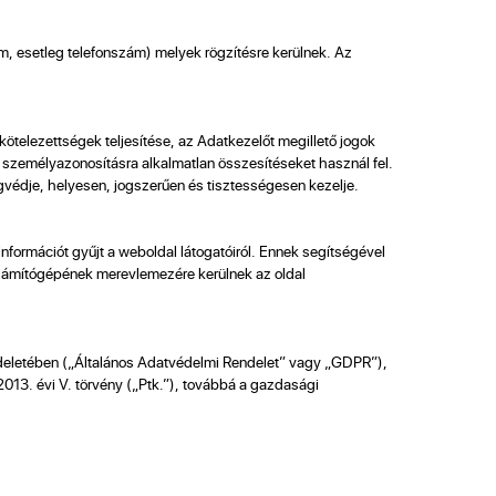
m, esetleg telefonszám) melyek rögzítésre kerülnek. Az
kötelezettségek teljesítése, az Adatkezelőt megillető jogok
, személyazonosításra alkalmatlan összesítéseket használ fel.
védje, helyesen, jogszerűen és tisztességesen kezelje.
formációt gyűjt a weboldal látogatóiról. Ennek segítségével
számítógépének merevlemezére kerülnek az oldal
ndeletében („Általános Adatvédelmi Rendelet” vagy „GDPR”),
 2013. évi V. törvény („Ptk.”), továbbá a gazdasági