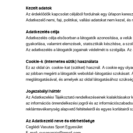
Kezelt adatok
Az érdeklődők kapcsolat céljából fordulnak egy űrlapon keres
Adatkezelő nemi, faji, politikai, vallási adatokat nem kezel, és 
Adatkezelés célja
Adatkezelés célja elsősorban a látogatók azonosítása, a velük 
gyakorlása, valamint elemzések, statisztikák készítése, a szo
Az adatkezelés a látogatók jogainak védelmét is szolgálja. 
Cookie-k (internetes sütik) használata
Ez az oldal ún. cookie-kat (sütiket) használ. A cookie egy o
az jobban megérti a látogatók weboldal-látogatási szokásait
meglátogatásával, és amelyek az oldal látogatásához szüksé
Jogszabályi háttér
Az Adatkezelési Tájékoztató rendelkezéseinek kialakításakor
az információs önrendelkezési jogról és az információszabadság
reklámtevékenység alapvető feltételeiről és egyes korlátairól sz
​Az Adatkezelő neve és elérhetősége
Ceglédi Vasutas Sport Egyesület
E-mail: cvsepanzio@gmail.com