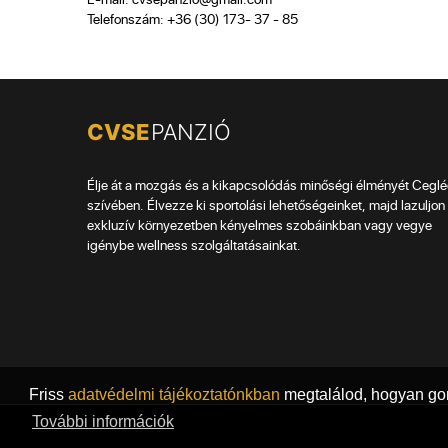
Telefonszám: +36 (30) 173- 37 - 85
Élje át a mozgás és a kikapcsolódás minőségi élményét Cegl
szívében. Élvezze ki sportolási lehetőségeinket, majd lazuljon 
exkluzív környezetben kényelmes szobáinkban vagy vegye
igénybe wellness szolgáltatásainkat.
Friss
adatvédelmi tájékoztatónkban
megtalálod, hogyan gon
További információk