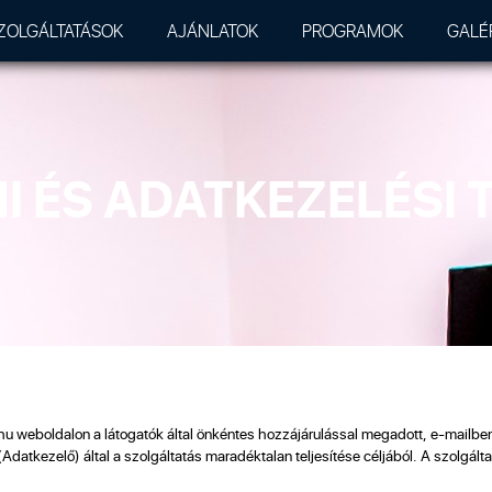
ZOLGÁLTATÁSOK
AJÁNLATOK
PROGRAMOK
GALÉ
 ÉS ADATKEZELÉSI
.hu weboldalon a látogatók által önkéntes hozzájárulással megadott, e-mailbe
atkezelő) által a szolgáltatás maradéktalan teljesítése céljából. A szolgálta